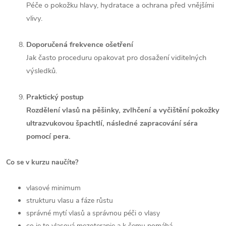
Péče o pokožku hlavy, hydratace a ochrana před vnějšími
vlivy.
Doporučená frekvence ošetření
Jak často proceduru opakovat pro dosažení viditelných
výsledků.
Praktický postup
Rozdělení vlasů na pěšinky, zvlhčení a vyčištění pokožky
ultrazvukovou špachtlí, následné zapracování séra
pomocí pera.
Co se v kurzu naučíte?
vlasové minimum
strukturu vlasu a fáze růstu
správné mytí vlasů a správnou péči o vlasy
co je to vlasová mezoterapie a k čemu pomáhá