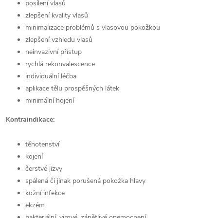
posílení vlasů
zlepšení kvality vlasů
minimalizace problémů s vlasovou pokožkou
zlepšení vzhledu vlasů
neinvazivní přístup
rychlá rekonvalescence
individuální léčba
aplikace tělu prospěšných látek
minimální hojení
Kontraindikace:
těhotenství
kojení
čerstvé jizvy
spálená či jinak porušená pokožka hlavy
kožní infekce
ekzém
bakteriální, virové, zánětlivé onemocnení