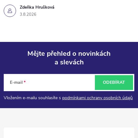
Zdeňka Hrušková
3.8.2026
Mějte přehled o novinkách
a slevách
Z
á
E-mail
ODEBÍRAT
p
Vložením e-mailu souhlasíte s
podmínkami ochrany osobních údajů
a
t