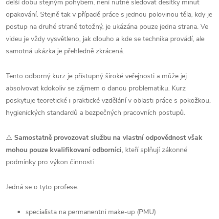
delší dobu stejným pohybem, není nutné sledovat desítky minut
opakování. Stejně tak v případě práce s jednou polovinou těla, kdy je
postup na druhé straně totožný, je ukázána pouze jedna strana. Ve
videu je vždy vysvětleno, jak dlouho a kde se technika provádí, ale
samotná ukázka je přehledně zkrácená.
Tento odborný kurz je přístupný široké veřejnosti a může jej
absolvovat kdokoliv se zájmem o danou problematiku. Kurz
poskytuje teoretické i praktické vzdělání v oblasti práce s pokožkou,
hygienických standardů a bezpečných pracovních postupů.
⚠️
Samostatně provozovat službu na vlastní odpovědnost však
mohou pouze kvalifikovaní odborníci
, kteří splňují zákonné
podmínky pro výkon činnosti.
Jedná se o tyto profese:
specialista na permanentní make-up (PMU)