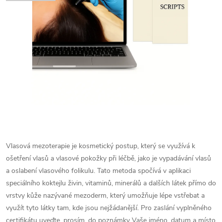
Vlasová mezoterapie je kosmetický postup, který se využívá k
ošetření vlasů a vlasové pokožky při léčbě, jako je vypadávání vlasů
a oslabení vlasového folikulu. Tato metoda spočívá v aplikaci
speciálního koktejlu živin, vitaminů, minerálů a dalších látek přímo do
vrstvy kůže nazývané mezoderm, který umožňuje lépe vstřebat a
využít tyto látky tam, kde jsou nejžádanější.
Pro zaslání vyplněného
certifikátu uveďte, prosím, do poznámky Vaše jméno, datum a místo