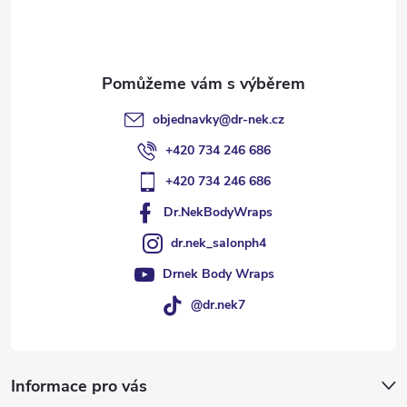
í
objednavky
@
dr-nek.cz
+420 734 246 686
+420 734 246 686
Dr.NekBodyWraps
dr.nek_salonph4
Drnek Body Wraps
@dr.nek7
Informace pro vás