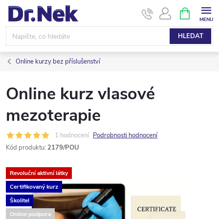
Přejít
NÁKUPNÍ
KOŠÍK
na
obsah
HLEDAT
Online kurzy bez příslušenství
Online kurz vlasové
mezoterapie
1 hodnocení
Podrobnosti hodnocení
Kód produktu:
2179/POU
Revoluční aktivní látky
Certifikovaný kurz
Školitel
Online podpora