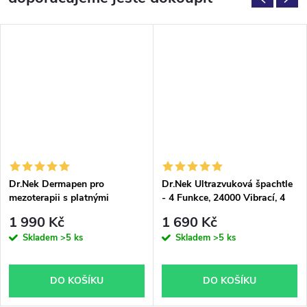
Dr.Nek Dermapen pro
Dr.Nek Ultrazvuková špachtle
mezoterapii s platnými
- 4 Funkce, 24000 Vibrací, 4
certifikáty pro použití v EU
Programy
1 990 Kč
1 690 Kč
plus Dr.Nek DNA sérum s
Skladem
>5 ks
Skladem
>5 ks
PDRN (DNA lososa) – pro
mezoterapii a
mikrojehličkování (dermapen)
10 ml
DO KOŠÍKU
DO KOŠÍKU