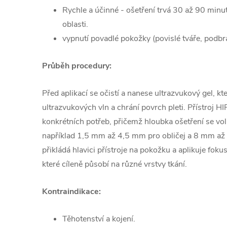
Rychle a účinné - ošetření trvá 30 až 90 minut
oblasti.
vypnutí povadlé pokožky (povislé tváře, podbra
Průběh procedury:
Před aplikací se očistí a nanese ultrazvukový gel, kt
ultrazvukových vln a chrání povrch pleti. Přístroj 
konkrétních potřeb, přičemž hloubka ošetření se vol
například 1,5 mm až 4,5 mm pro obličej a 8 mm až
přikládá hlavici přístroje na pokožku a aplikuje fok
které cíleně působí na různé vrstvy tkání.
Kontraindikace:
Těhotenství a kojení.