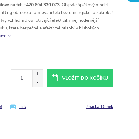
ilové na tel: +420 604 330 073.
Objevte špičkový model
lifting obličeje a formování těla bez chirurgického zákroku!
stvý vzhled a dlouhotrvající efekt díky nejmodernější
uku, která bezpečně a efektivně působí v hlubokých
mace
VLOŽIT DO KOŠÍKU
et
Tisk
Značka:
Dr.nek