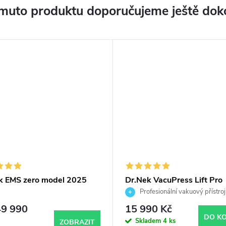
muto produktu doporučujeme ještě dok
k EMS zero model 2025
Dr.Nek VacuPress Lift Pro
Profesionální vakuový přístroj
lymfodrenáž a modelaci těla
9 990
15 990 Kč
DO KO
Skladem
4 ks
ZOBRAZIT