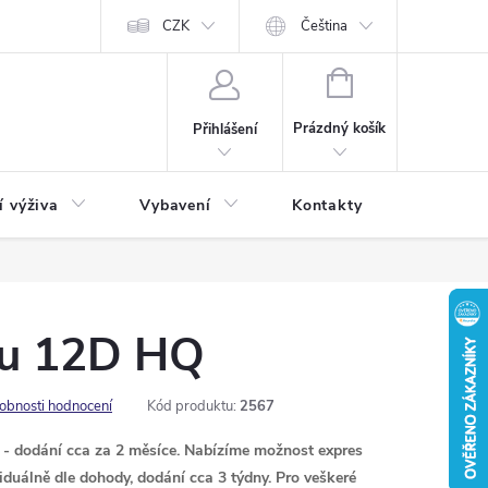
CZK
Čeština
NÁKUPNÍ
KOŠÍK
Prázdný košík
Přihlášení
í výživa
Vybavení
Kontakty
Blog
fu 12D HQ
obnosti hodnocení
Kód produktu:
2567
e - dodání cca za 2 měsíce. Nabízíme možnost expres
viduálně dle dohody, dodání cca 3 týdny. Pro veškeré