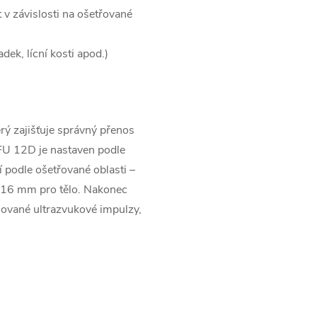
 v závislosti na ošetřované
dek, lícní kosti apod.)
erý zajišťuje správný přenos
HIFU 12D je nastaven podle
í podle ošetřované oblasti –
 16 mm pro tělo. Nakonec
usované ultrazvukové impulzy,