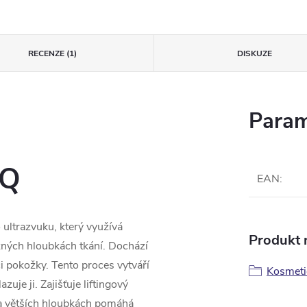
RECENZE (1)
DISKUZE
Param
HQ
EAN
:
ultrazvuku, který využívá
Produkt n
ných hloubkách tkání. Dochází
ci pokožky. Tento proces vytváří
Kosmetic
uje ji. Zajišťuje liftingový
 na větších hloubkách pomáhá