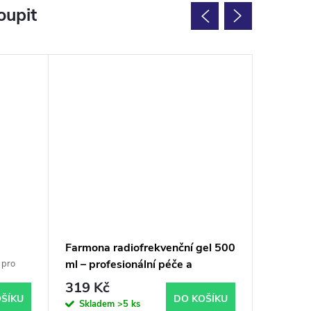
oupit
Farmona radiofrekvenční gel 500
Farmona
ml – profesionální péče a
– maxim
 pro
hydratace pro RF, ultrazvuk i IPL
pro ultr
319 Kč
239 K
ošetření
IPL
ŠÍKU
DO KOŠÍKU
Skladem
>5 ks
Na dotaz