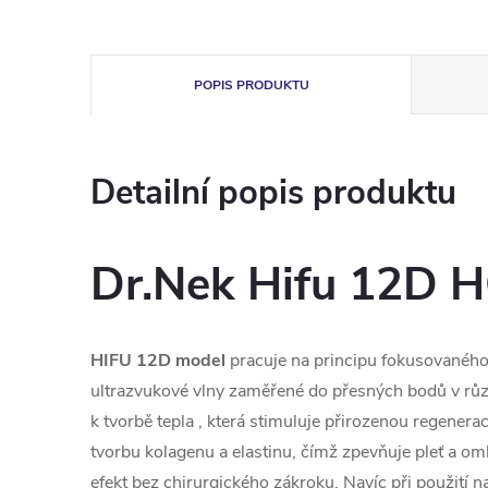
POPIS PRODUKTU
Detailní popis produktu
Dr.Nek Hifu 12D 
HIFU 12D model
pracuje na principu fokusovaného 
ultrazvukové vlny zaměřené do přesných bodů v růz
k tvorbě tepla , která stimuluje přirozenou regenera
tvorbu kolagenu a elastinu, čímž zpevňuje pleť a omlaz
efekt bez chirurgického zákroku. Navíc při použití