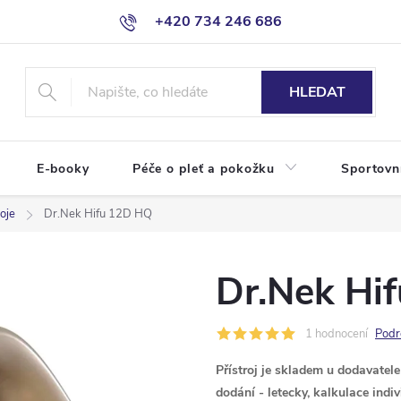
+420 734 246 686
HLEDAT
E-booky
Péče o pleť a pokožku
Sportovn
oje
Dr.Nek Hifu 12D HQ
Dr.Nek Hi
1 hodnocení
Podr
Přístroj je skladem u dodavatel
dodání - letecky, kalkulace indi