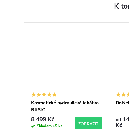
K to
aska na
Kosmetické hydraulické lehátko
Dr.Ne
BASIC
8 499 Kč
14
od
KOŠÍKU
ZOBRAZIT
Kč
Skladem
>5 ks