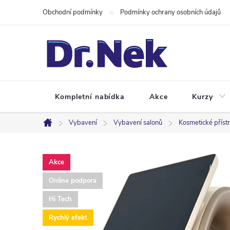
Přejít
Obchodní podmínky
Podmínky ochrany osobních údajů
na
obsah
Kompletní nabídka
Akce
Kurzy
Vybavení
Vybavení salonů
Kosmetické přístr
Domů
Akce
Online podpora
Hi Tech
Rychlý efekt