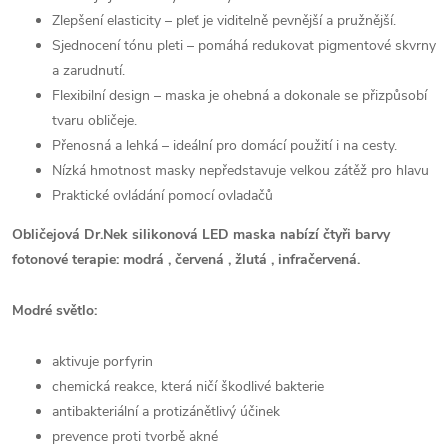
Zlepšení elasticity – pleť je viditelně pevnější a pružnější.
Sjednocení tónu pleti – pomáhá redukovat pigmentové skvrny
a zarudnutí.
Flexibilní design – maska je ohebná a dokonale se přizpůsobí
tvaru obličeje.
Přenosná a lehká – ideální pro domácí použití i na cesty.
Nízká hmotnost masky nepředstavuje velkou zátěž pro hlavu
Praktické ovládání pomocí ovladačů
Obličejová Dr.Nek silikonová LED maska nabízí čtyři barvy
fotonové terapie: modrá , červená , žlutá , infračervená.
Modré světlo:
aktivuje porfyrin
chemická reakce, která ničí škodlivé bakterie
antibakteriální a protizánětlivý účinek
prevence proti tvorbě akné