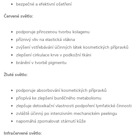
bezpečné a efektivní ošetření
Červené světlo:
podporuje přirozenou tvorbu kolagenu
příznivý vliv na elastická vlákna
zvýšení vstřebávání účinných látek kosmetických přípravků
zlepšení cirkulace krve v podkožní tkáni
bránění v tvorbě pigmentu
Žluté světlo:
podporuje absorbování kosmetických přípravků
přispívá ke zlepšení buněčného metabolismu
zlepšuje detoxikační vlastnosti podpoření lymfatické činnosti
zvláště účinný po intenzivním mechanickém peelingu
napomáhá zpomalovat stárnutí kůže
Infračervené světlo: