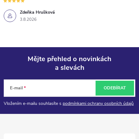
Zdeňka Hrušková
3.8.2026
Mějte přehled o novinkách
a slevách
Z
á
E-mail
ODEBÍRAT
p
Vložením e-mailu souhlasíte s
podmínkami ochrany osobních údajů
a
t