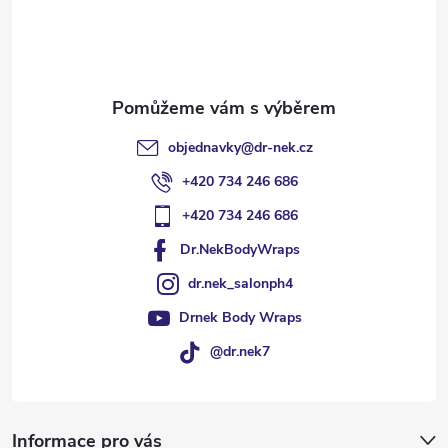
í
objednavky
@
dr-nek.cz
+420 734 246 686
+420 734 246 686
Dr.NekBodyWraps
dr.nek_salonph4
Drnek Body Wraps
@dr.nek7
Informace pro vás