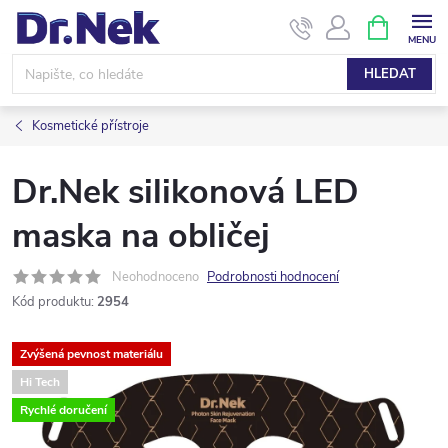
Přejít
NÁKUPNÍ
KOŠÍK
na
obsah
HLEDAT
Kosmetické přístroje
Dr.Nek silikonová LED
maska na obličej
Neohodnoceno
Podrobnosti hodnocení
Kód produktu:
2954
Zvýšená pevnost materiálu
Hi Tech
Rychlé doručení