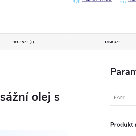
Dotaz k produktu
Sdíl
RECENZE (1)
DISKUZE
Param
ážní olej s
EAN
:
Produkt n