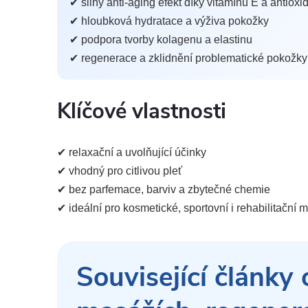
✔ silný anti-aging efekt díky vitamínu E a antiox
✔ hloubková hydratace a výživa pokožky
✔ podpora tvorby kolagenu a elastinu
✔ regenerace a zklidnění problematické pokožky
Klíčové vlastnosti
✔ relaxační a uvolňující účinky
✔ vhodný pro citlivou pleť
✔ bez parfemace, barviv a zbytečné chemie
✔ ideální pro kosmetické, sportovní i rehabilitační
Související články 