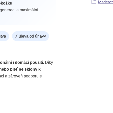
Maderot
pokožku
regeneraci a maximální
stva
⚡ úleva od únavy
onální i domácí použití
. Díky
nebo pleť se sklony k
aci a zároveň podporuje