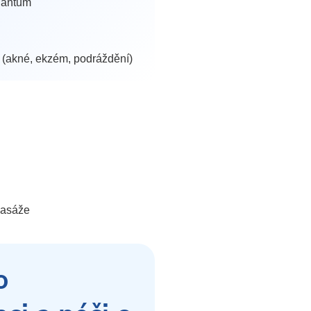
idantům
 (akné, ekzém, podráždění)
 masáže
o