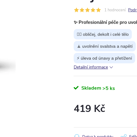
1 hodnocení
Podr
✨ Profesionální péče pro uvol
💆‍♀️ obličej, dekolt i celé tělo
🧘 uvolnění svalstva a napětí
⚡ úleva od únavy a přetížení
Detailní informace
Skladem
>5 ks
419 Kč
Měrná
cena: