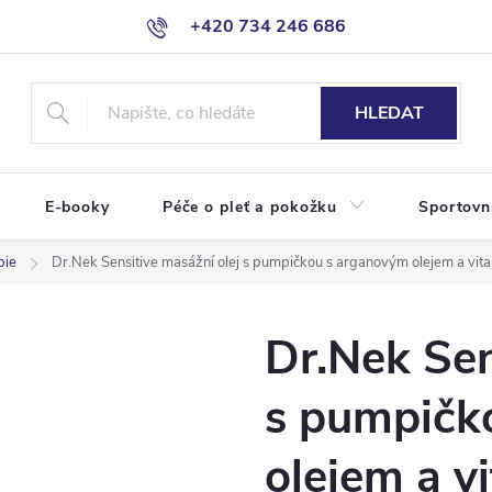
+420 734 246 686
HLEDAT
E-booky
Péče o pleť a pokožku
Sportovn
pie
Dr.Nek Sensitive masážní olej s pumpičkou s arganovým olejem a vit
Dr.Nek Sen
s pumpičk
olejem a v