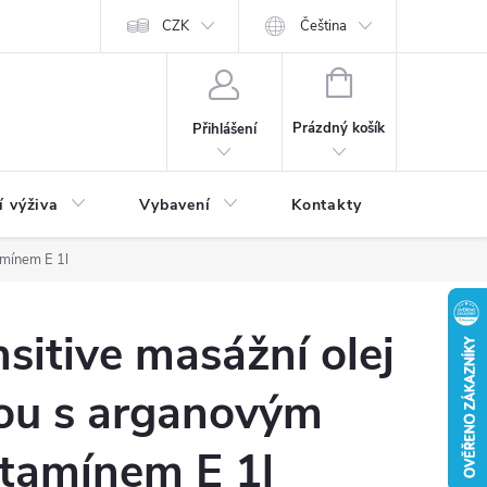
CZK
Čeština
NÁKUPNÍ
KOŠÍK
Prázdný košík
Přihlášení
í výživa
Vybavení
Kontakty
Blog
amínem E 1l
sitive masážní olej
ou s arganovým
itamínem E 1l