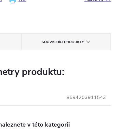
et
Tisk
Značka:
Dr.nek
SOUVISEJÍCÍ PRODUKTY
etry produktu:
8594203911543
aleznete v této kategorii