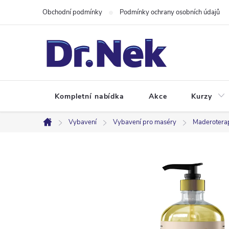
Přejít
Obchodní podmínky
Podmínky ochrany osobních údajů
na
obsah
Kompletní nabídka
Akce
Kurzy
Vybavení
Vybavení pro maséry
Maderotera
Domů