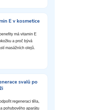
min E v kosmetice
benefity má vitamin E
okožku a proč bývá
stí masážních olejů.
nerace svalů po
ži
odpořit regeneraci těla,
 a pohybového aparátu