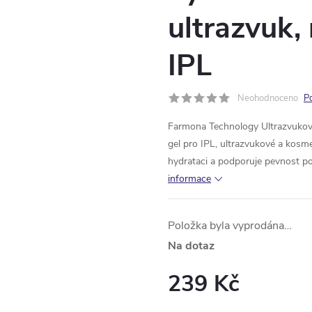
ultrazvuk, 
IPL
Neohodnoceno
P
Farmona Technology Ultrazvukový 
gel pro IPL, ultrazvukové a kosme
hydrataci a podporuje pevnost pok
informace
Položka byla vyprodána…
Na dotaz
239 Kč
Měrná