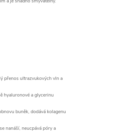
ilm a je snadno smývatelný.
ý přenos ultrazvukových vln a
ně hyaluronové a glycerinu
obnovu buněk, dodává kolagenu
se nanáší, neucpává póry a