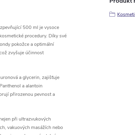
Produkt n
Kosmetic
zpevňující 500 ml je vysoce
í kosmetické procedury. Díky své
sondy pokožce a optimální
 což zvyšuje účinnost
uronová a glycerin, zajišťuje
 Panthenol a alantoin
orují přirozenou pevnost a
 nejen při ultrazvukových
ních, vakuových masážích nebo