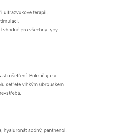
ři ultrazvukové terapii,
timulaci.
í vhodné pro všechny typy
sti ošetření. Pokračujte v
gelu setřete vlhkým ubrouskem
nevstřebá.
a, hyaluronát sodný, panthenol,