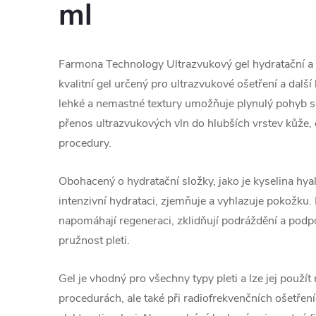
ml
Farmona Technology Ultrazvukový gel hydratační a 
kvalitní gel určený pro ultrazvukové ošetření a dalš
lehké a nemastné textury umožňuje plynulý pohyb 
přenos ultrazvukových vln do hlubších vrstev kůže,
procedury.
Obohacený o hydratační složky, jako je kyselina hyal
intenzivní hydrataci, zjemňuje a vyhlazuje pokožku.
napomáhají regeneraci, zklidňují podráždění a podp
pružnost pleti.
Gel je vhodný pro všechny typy pleti a lze jej použít
procedurách, ale také při radiofrekvenčních ošetře