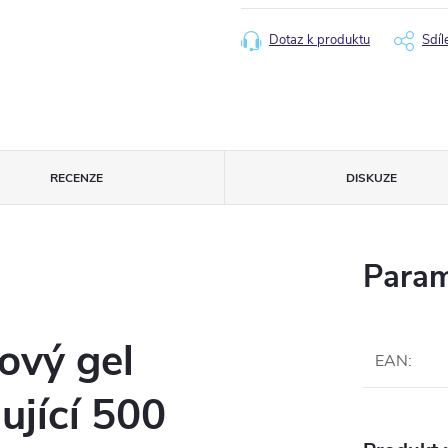
cena:
Dotaz k produktu
Sdíl
RECENZE
DISKUZE
Param
ový gel
EAN
:
ující 500