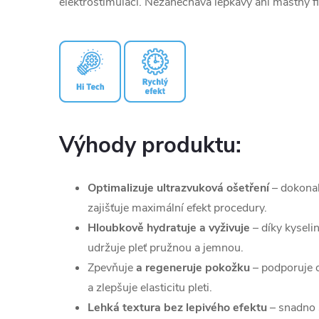
elektrostimulaci. Nezanechává lepkavý ani mastný f
Výhody produktu:
Optimalizuje ultrazvuková ošetření
– dokonal
zajišťuje maximální efekt procedury.
Hloubkově hydratuje a vyživuje
– díky kyseli
udržuje pleť pružnou a jemnou.
Zpevňuje
a regeneruje pokožku
– podporuje 
a zlepšuje elasticitu pleti.
Lehká textura bez lepivého efektu
– snadno 