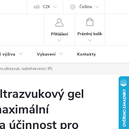
CZK
Čeština
NÁKUPNÍ
KOŠÍK
Prázdný košík
Přihlášení
í výživa
Vybavení
Kontakty
Blog
 ultrazvuk, radiofrekvenci i IPL
ltrazvukový gel
maximální
a účinnost pro