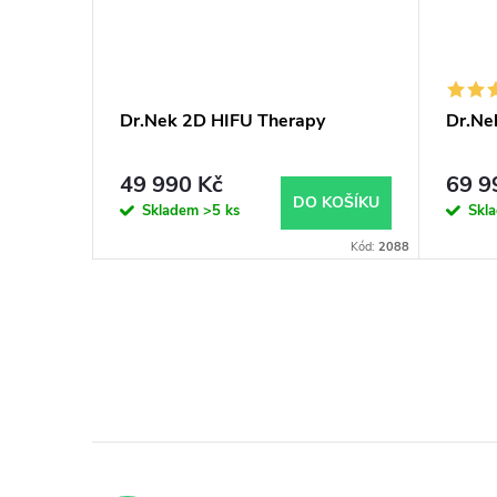
ové
Dr.Nek 2D HIFU Therapy
Dr.Ne
RF)
49 990 Kč
69 9
KOŠÍKU
DO KOŠÍKU
Skladem
>5 ks
Skl
Kód:
3170
Kód:
2088