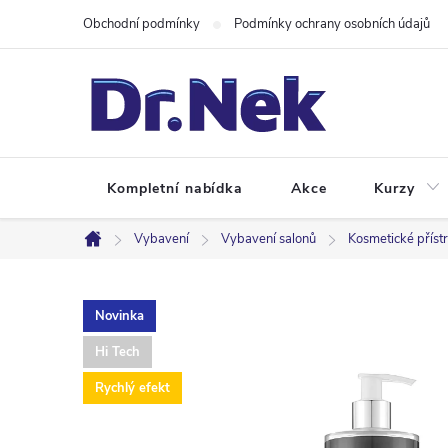
Přejít
Obchodní podmínky
Podmínky ochrany osobních údajů
na
obsah
Kompletní nabídka
Akce
Kurzy
Vybavení
Vybavení salonů
Kosmetické přístr
Domů
Novinka
Hi Tech
Rychlý efekt