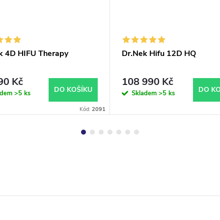
k 4D HIFU Therapy
Dr.Nek Hifu 12D HQ
90 Kč
108 990 Kč
DO KOŠÍKU
DO KO
adem
>5 ks
Skladem
>5 ks
Kód:
2091