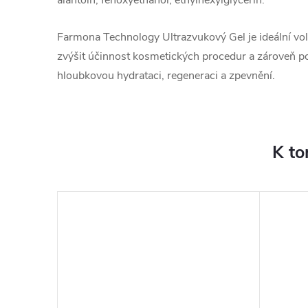
alantoin, fenoxyethanol, ethylhexylglycerin.
Farmona Technology Ultrazvukový Gel je ideální vol
zvýšit účinnost kosmetických procedur a zároveň p
hloubkovou hydrataci, regeneraci a zpevnění.
K to