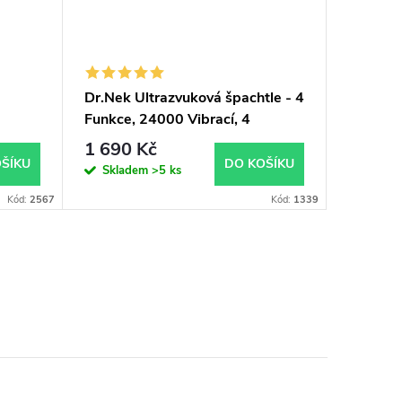
Dr.Nek Ultrazvuková špachtle - 4
Farmona
Funkce, 24000 Vibrací, 4
roztok 
Programy
1 690 Kč
379 K
ŠÍKU
DO KOŠÍKU
Skladem
>5 ks
Sklad
Kód:
2567
Kód:
1339