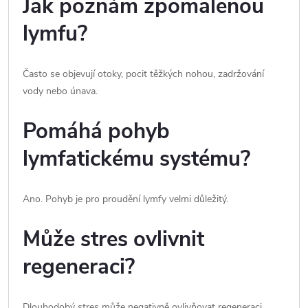
Jak poznám zpomalenou
lymfu?
Často se objevují otoky, pocit těžkých nohou, zadržování
vody nebo únava.
Pomáhá pohyb
lymfatickému systému?
Ano. Pohyb je pro proudění lymfy velmi důležitý.
Může stres ovlivnit
regeneraci?
Dlouhodobý stres může negativně ovlivňovat regeneraci