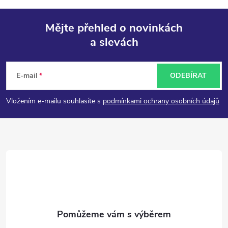
Mějte přehled o novinkách
a slevách
Z
á
E-mail
ODEBÍRAT
p
Vložením e-mailu souhlasíte s
podmínkami ochrany osobních údajů
a
t
í