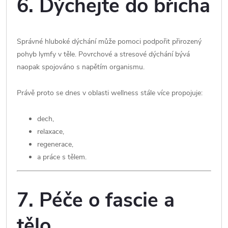
6. Dýchejte do břicha
Správné hluboké dýchání může pomoci podpořit přirozený
pohyb lymfy v těle. Povrchové a stresové dýchání bývá
naopak spojováno s napětím organismu.
Právě proto se dnes v oblasti wellness stále více propojuje:
dech,
relaxace,
regenerace,
a práce s tělem.
7. Péče o fascie a
tělo