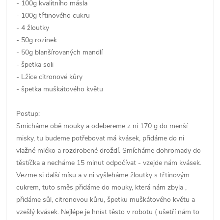
- 100g kvalitního másla
- 100g třtinového cukru
- 4 žloutky
- 50g rozinek
- 50g blanšírovaných mandlí
- špetka soli
- Lžíce citronové kůry
- špetka muškátového květu
Postup:
Smícháme obě mouky a odebereme z ní 170 g do menší
misky, tu budeme potřebovat má kvásek, přidáme do ni
vlažné mléko a rozdrobené droždí. Smícháme dohromady do
těstíčka a necháme 15 minut odpočívat - vzejde nám kvásek.
Vezme si další mísu a v ni vyšleháme žloutky s třtinovým
cukrem, tuto směs přidáme do mouky, která nám zbyla ,
přidáme sůl, citronovou kůru, špetku muškátového květu a
vzešlý kvásek. Nejlépe je hníst těsto v robotu ( ušetří nám to