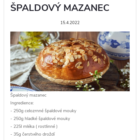
ŠPALDOVÝ MAZANEC
15.4.2022
Špaldový mazanec
Ingredience:
- 250g celozrnné špaldové mouky
- 250g hladké špaldové mouky
- 225l mléka ( rostlinné )
- 35g čerstvého droždí