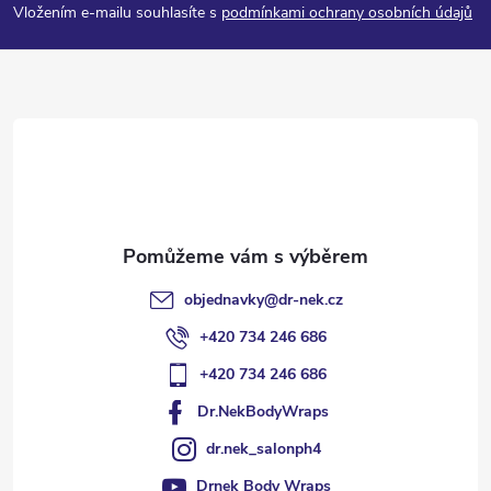
p
Vložením e-mailu souhlasíte s
podmínkami ochrany osobních údajů
a
t
í
objednavky
@
dr-nek.cz
+420 734 246 686
+420 734 246 686
Dr.NekBodyWraps
dr.nek_salonph4
Drnek Body Wraps