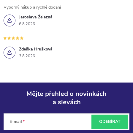
Výborný nákup a rychlé dodání
Jaroslava Železná
6.8.2026
Zdeňka Hrušková
3.8.2026
Mějte přehled o novinkách
a slevách
Z
á
E-mail
ODEBÍRAT