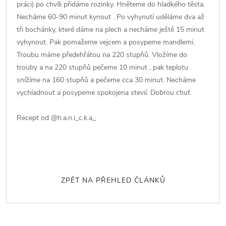
práci) po chvíli přidáme rozinky. Hněteme do hladkého těsta.
Necháme 60-90 minut kynout . Po vyhynutí uděláme dva až
tři bochánky, které dáme na plech a necháme ještě 15 minut
vyhynout. Pak pomažeme vejcem a posypeme mandlemi.
Troubu máme předehřátou na 220 stupňů. Vložíme do
trouby a na 220 stupňů pečeme 10 minut , pak teplotu
snížíme na 160 stupňů a pečeme cca 30 minut. Necháme
vychladnout a posypeme spokojena stevií. Dobrou chuť
Recept od @h.a.n.i_c.k.a_
ZPĚT NA PŘEHLED ČLÁNKŮ