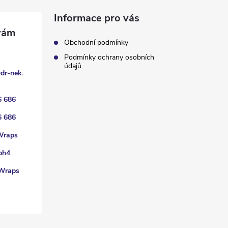
Informace pro vás
Obchodní podmínky
Podmínky ochrany osobních
údajů
@
dr-nek.
6 686
6 686
Wraps
ph4
Wraps