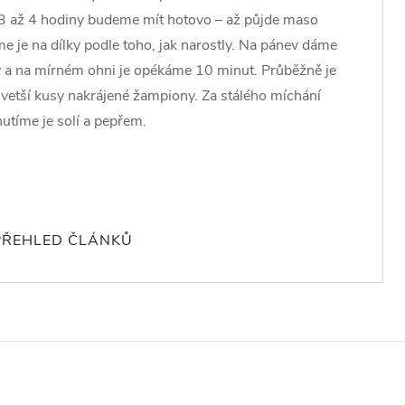
 3 až 4 hodiny budeme mít hotovo – až půjde maso
me je na dílky podle toho, jak narostly. Na pánev dáme
y a na mírném ohni je opékáme 10 minut. Průběžně je
 vetší kusy nakrájené žampiony. Za stálého míchání
utíme je solí a pepřem.
PŘEHLED ČLÁNKŮ