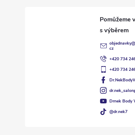
a
t
í
objednavky
cz
+420 734 24
+420 734 24
Dr.NekBody
dr.nek_salon
Drnek Body 
@dr.nek7