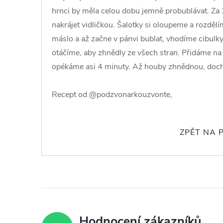
hrnci by měla celou dobu jemně probublávat. Za
nakrájet vidličkou. Šalotky si oloupeme a rozdělí
máslo a až začne v pánvi bublat, vhodíme cibulk
otáčíme, aby zhnědly ze všech stran. Přidáme na
opékáme asi 4 minuty. Až houby zhnědnou, doch
Recept od @podzvonarkouzvonte,
ZPĚT NA 
Hodnocení zákazníků