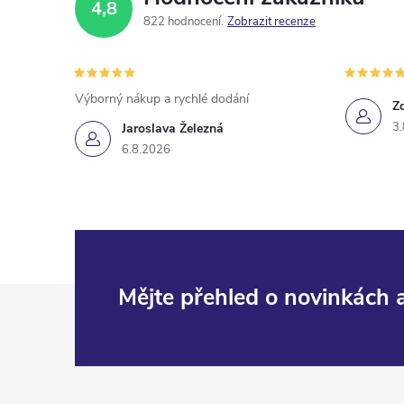
4,8
822 hodnocení
Zobrazit recenze
Výborný nákup a rychlé dodání
Z
3.
Jaroslava Železná
6.8.2026
Z
Mějte přehled o novinkách
á
p