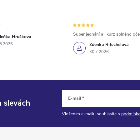
Super jednání a i kurz splněno oč
deňka Hrušková
8.2026
Zdenka Ritschelova
30.7.2026
E-mail
a slevách
Vložením e-mailu souhlasíte s
podmínka