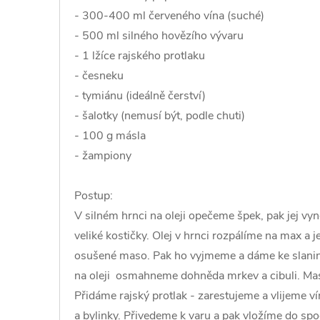
- 300-400 ml červeného vína (suché)
- 500 ml silného hovězího vývaru
- 1 lžíce rajského protlaku
- česneku
- tymiánu (ideálně čerství)
- šalotky (nemusí být, podle chuti)
- 100 g másla
- žampiony
Postup:
V silném hrnci na oleji opečeme špek, pak jej v
veliké kostičky. Olej v hrnci rozpálíme na max 
osušené maso. Pak ho vyjmeme a dáme ke slanině
na oleji osmahneme dohněda mrkev a cibuli. Mas
Přidáme rajský protlak - zarestujeme a vlijeme v
a bylinky. Přivedeme k varu a pak vložíme do spod