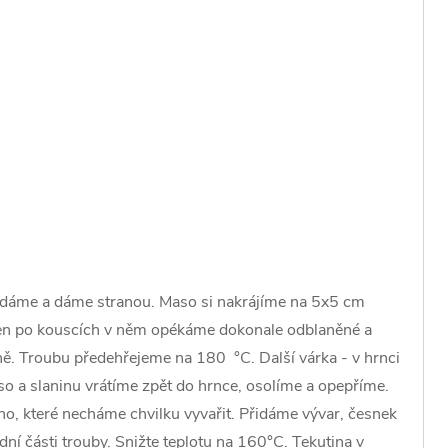
yndáme a dáme stranou. Maso si nakrájíme na 5x5 cm
a jen po kouscích v něm opékáme dokonale odblaněné a
. Troubu předehřejeme na 180 °C. Další várka - v hrnci
o a slaninu vrátíme zpět do hrnce, osolíme a opepříme.
íno, které necháme chvilku vyvařit. Přidáme vývar, česnek
ní části trouby. Snižte teplotu na 160°C. Tekutina v